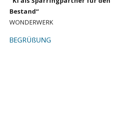
"KI als Sparringpartner für den
Bestand“
WONDERWERK
BEGRÜßUNG